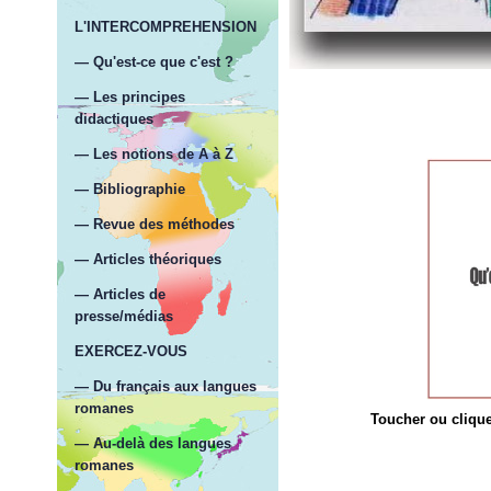
L'INTERCOMPREHENSION
— Qu'est-ce que c'est ?
— Les principes
didactiques
— Les notions de A à Z
— Bibliographie
— Revue des méthodes
— Articles théoriques
— Articles de
presse/médias
EXERCEZ-VOUS
— Du français aux langues
romanes
Toucher ou clique
— Au-delà des langues
romanes