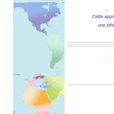
Vou
vous
Cette appr
essa
une éthi