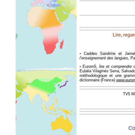
Lire
,
regar
•
Caddeo Sandrine et Jamet
l’enseignement des langues,
Par
•
Eurom5,
lire et comprendre
Eulalia Vilaginés Serra, Salvad
méthodologique et une gramma
dictionnaire (France)
www.euro
TV5 M
Co